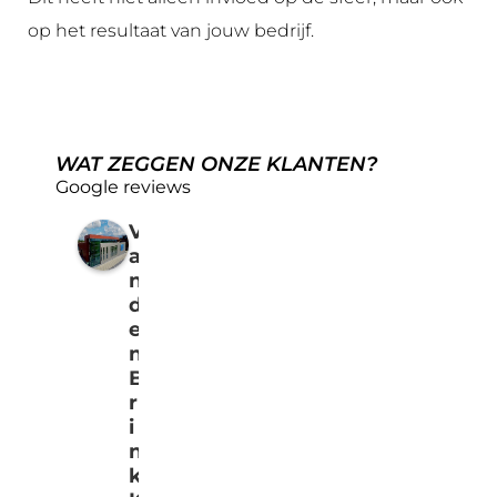
op het resultaat van jouw bedrijf.
WAT ZEGGEN ONZE KLANTEN?
Google reviews
V
a
n
d
e
n
B
r
i
n
k