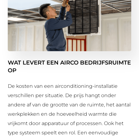
edi
ge
og
eni
be
we
ng 
ure
rke
ge
n.
r 
gev
bij 
en.
Oo
ons 
Ec
k 
aa
hte 
de 
n 
WAT LEVERT EEN AIRCO BEDRIJFSRUIMTE
aa
prij
sla
OP
nra
soff
g. 
der
ert
He
De kosten van een airconditioning-installatie
.
e 
bb
wa
en 
verschillen per situatie. De prijs hangt onder
s 
ech
andere af van de grootte van de ruimte, het aantal
hel
t 
werkplekken en de hoeveelheid warmte die
der
go
vrijkomt door apparatuur of processen. Ook het
, 
ed 
eer
we
type systeem speelt een rol. Een eenvoudige
lijk 
rk 