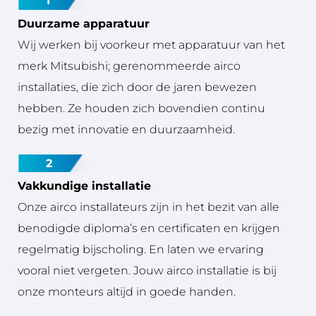
1
Mij
dit 
Duurzame apparatuur
n 
be
Wij werken bij voorkeur met apparatuur van het
sch
drij
merk Mitsubishi; gerenommeerde airco
oo
f 
nva
aa
installaties, die zich door de jaren bewezen
der 
n.
hebben. Ze houden zich bovendien continu
wa
bezig met innovatie en duurzaamheid.
s 
na
2
me
lijk 
Vakkundige installatie
zie
Onze airco installateurs zijn in het bezit van alle
k 
benodigde diploma’s en certificaten en krijgen
en 
regelmatig bijscholing. En laten we ervaring
zou 
no
vooral niet vergeten. Jouw airco installatie is bij
g 
onze monteurs altijd in goede handen.
en