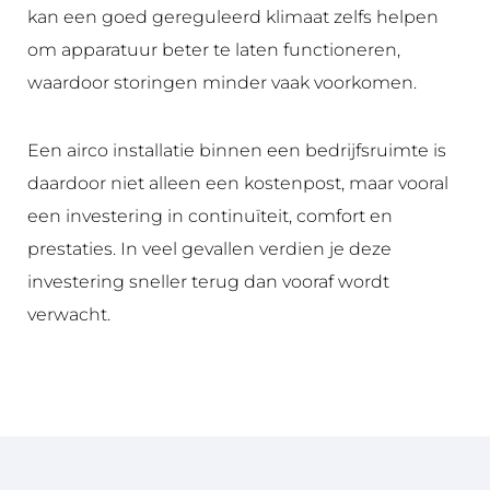
zet
ed 
kan een goed gereguleerd klimaat zelfs helpen
ten
me
om apparatuur beter te laten functioneren,
d 
e. 
waardoor storingen minder vaak voorkomen.
flex
All
ibel 
es 
me
get
Een airco installatie binnen een bedrijfsruimte is
t 
est 
daardoor niet alleen een kostenpost, maar vooral
het 
en 
een investering in continuïteit, comfort en
ver
da
zet
arn
prestaties. In veel gevallen verdien je deze
ten 
a 
investering sneller terug dan vooraf wordt
van 
alle
verwacht.
de 
s 
afs
net
pra
jes 
ak. 
op
Su
ger
per
ui
fijn 
md 