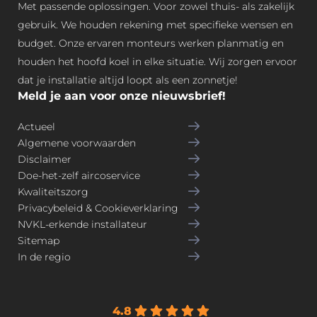
Met passende oplossingen. Voor zowel thuis- als zakelijk
eg 
s 
, 
gebruik. We houden rekening met specifieke wensen en
van 
voo
Jan
budget. Onze ervaren monteurs werken planmatig en
het 
r 
-
ge
ons 
Wil
houden het hoofd koel in elke situatie. Wij zorgen ervoor
bru
pre
le
dat je installatie altijd loopt als een zonnetje!
ik 
cie
m 
Meld je aan voor onze nieuwsbrief!
van 
s 
en 
Actueel
de 
dui
Iva
Algemene voorwaarden
airc
deli
n 
Disclaimer
o 
jk 
me
Doe-het-zelf aircoservice
en 
wa
t 
Kwaliteitszorg
afst
t er 
ee
Privacybeleid & Cookieverklaring
an
gin
n 
NVKL-erkende installateur
dsb
g 
ho
Sitemap
edi
ge
og
In de regio
eni
be
we
ng 
ure
rke
ge
n.
r 
4.8
gev
bij 