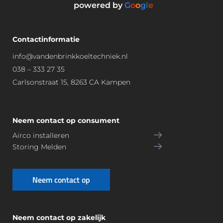
powered by
G
o
o
g
l
e
en.
Oo
ons 
Ec
k 
aa
hte 
de 
n 
Contactinformatie
aa
prij
sla
info@vandenbrinkkoeltechniek.nl
nra
soff
g. 
038 – 333 27 35
der
ert
He
Carlsonstraat 15, 8263 CA Kampen
.
e 
bb
wa
en 
s 
ech
hel
t 
Neem contact op consument
der
go
Airco installeren
, 
ed 
Storing Melden
eer
we
lijk 
rk 
Neem contact op
en 
afg
voll
ele
edi
ver
g 
d. 
Neem contact op zakelijk