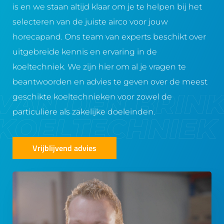
is en we staan altijd klaar om je te helpen bij het
selecteren van de juiste airco voor jouw
horecapand. Ons team van experts beschikt over
uitgebreide kennis en ervaring in de
koeltechniek. We zijn hier om al je vragen te
beantwoorden en advies te geven over de meest
geschikte koeltechnieken voor zowel de
particuliere als zakelijke doeleinden.
Vrijblijvend advies