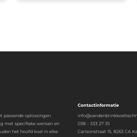
Contactinformatie
et passende oplossingen.
info@vandenbrinkkoeltechn
ing met specifieke wensen en
038 – 333 27 35
den het hoofd koel in elke
Carlsonstraat 15, 8263 CA 