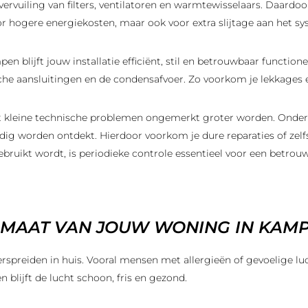
ervuiling van filters, ventilatoren en warmtewisselaars. Daardo
or hogere energiekosten, maar ook voor extra slijtage aan het sy
en blijft jouw installatie efficiënt, stil en betrouwbaar functi
ische aansluitingen en de condensafvoer. Zo voorkom je lekkages
kleine technische problemen ongemerkt groter worden. Onderde
dig worden ontdekt. Hierdoor voorkom je dure reparaties of zelf
bruikt wordt, is periodieke controle essentieel voor een betrou
IMAAT VAN JOUW WONING IN KAM
 verspreiden in huis. Vooral mensen met allergieën of gevoelige 
n blijft de lucht schoon, fris en gezond.