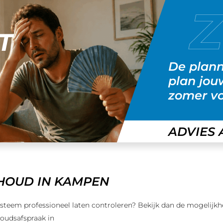
T
De planni
plan jou
zomer vo
ADVIES
HOUD IN KAMPEN
steem professioneel laten controleren? Bekijk dan de mogelijk
oudsafspraak in