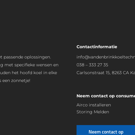
Contactinformatie
et passende oplossingen.
info@vandenbrinkkoeltechn
ing met specifieke wensen en
038 – 333 27 35
den het hoofd koel in elke
Carlsonstraat 15, 8263 CA 
ls een zonnetje!
Neem contact op consum
Airco installeren
Storing Melden
Neem contact op