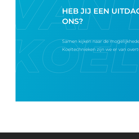
HEB JIJ EEN UITD
ONS?
Samen kijken naar de mogelijkhede
Koeltechnieken zijn we er van overt