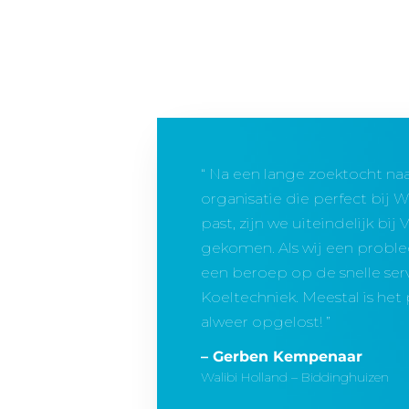
Na een lange zoektocht naa
organisatie die perfect bij 
past, zijn we uiteindelijk bij
gekomen. Als wij een probl
een beroep op de snelle serv
Koeltechniek. Meestal is he
alweer opgelost!
– Gerben Kempenaar
Walibi Holland – Biddinghuizen