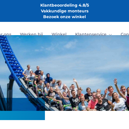
Klantbeoordeling 4.8/5
Vakkundige monteurs
Bezoek onze winkel
r ons
Werken bij
Winkel
Klantenservice
Con