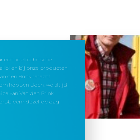
r een koeltechnische
Walibi en bij onze producten
 Van den Brink terecht
eem hebben doen, we altijd
ice van Van den Brink
t probleem dezelfde dag