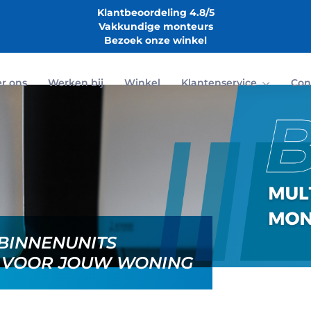
Klantbeoordeling 4.8/5
Vakkundige monteurs
Bezoek onze winkel
r ons
Werken bij
Winkel
Klantenservice
Con
 BINNENUNITS
E VOOR JOUW WONING