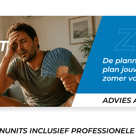
T
De planni
plan jou
zomer vo
ADVIES
NENUNITS INCLUSIEF PROFESSIONEL