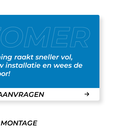
ng raakt sneller vol,
w installatie en wees de
or!
 AANVRAGEN
E MONTAGE