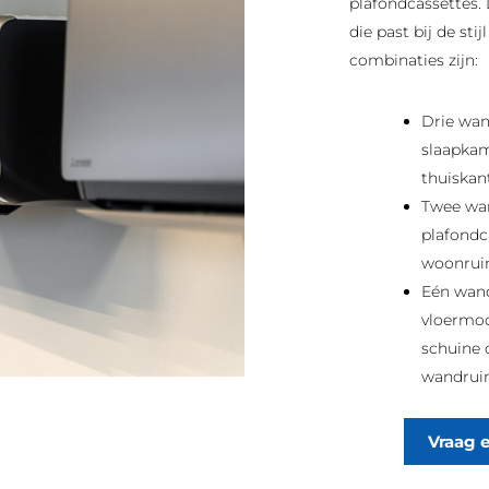
plafondcassettes. 
die past bij de stij
combinaties zijn:
Drie wan
slaapka
thuiskan
Twee wa
plafondc
woonrui
Eén wan
vloermod
schuine 
wandrui
Vraag e