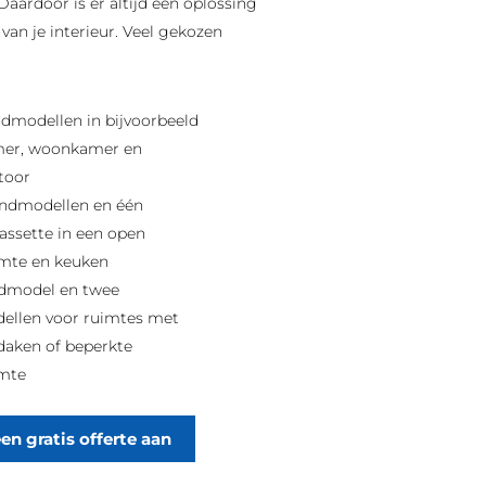
Daardoor is er altijd een oplossing
l van je interieur. Veel gekozen
dmodellen in bijvoorbeeld
mer, woonkamer en
toor
ndmodellen en één
assette in een open
mte en keuken
dmodel en twee
ellen voor ruimtes met
daken of beperkte
mte
en gratis offerte aan