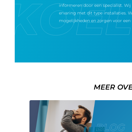
informeren door een specialist. Wi
ervaring met dit type installaties.
mogelijkheden en zorgen voor een s
MEER OVE