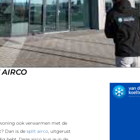
 AIRCO
je woning ook verwarmen met de
nt? Dan is de
split airco
, uitgerust
 hebt. Deze airco kun je in de