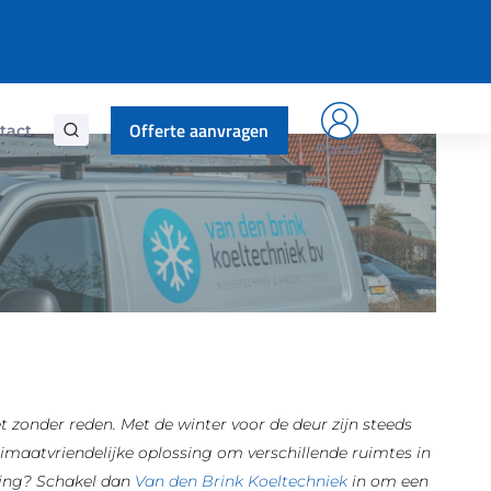
Offerte aanvragen
tact
Portal
iet zonder reden. Met de winter voor de deur zijn steeds
aatvriendelijke oplossing om verschillende ruimtes in
oning? Schakel dan
Van den Brink Koeltechniek
in om een