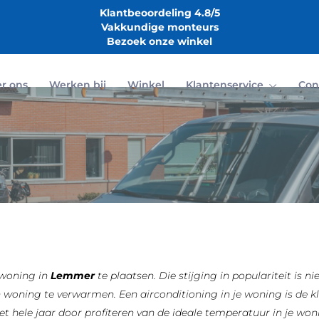
Klantbeoordeling 4.8/5
Vakkundige monteurs
Bezoek onze winkel
r ons
Werken bij
Winkel
Klantenservice
Con
 woning in
Lemmer
te plaatsen. Die stijging in populariteit is n
ing te verwarmen. Een airconditioning in je woning is de klim
 het hele jaar door profiteren van de ideale temperatuur in je w