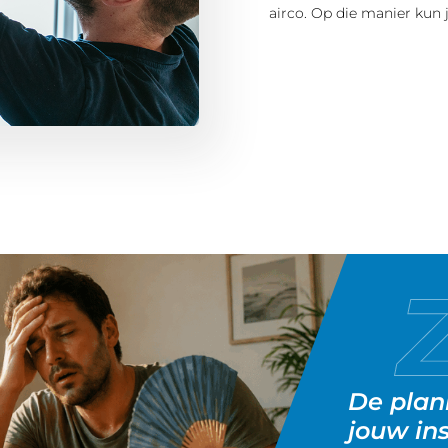
airco. Op die manier kun 
De plann
jouw in