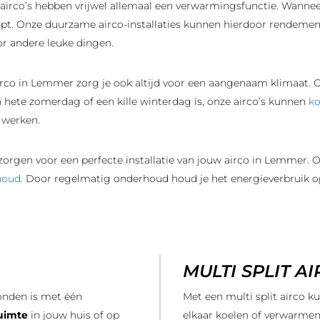
rco’s hebben vrijwel allemaal een verwarmingsfunctie. Wanneer
topt. Onze duurzame airco-installaties kunnen hierdoor rendement
r andere leuke dingen.
irco in Lemmer zorg je ook altijd voor een aangenaam klimaat. O
hete zomerdag of een kille winterdag is, onze airco’s kunnen
k
 werken.
zorgen voor een perfecte installatie van jouw airco in Lemmer. 
houd
. Door regelmatig onderhoud houd je het energieverbruik op 
MULTI SPLIT A
bonden is met één
Met een multi split airco k
ruimte
in jouw huis of op
elkaar koelen of verwarmen