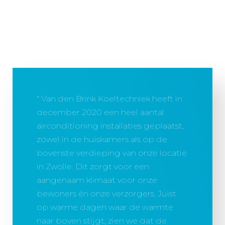
Van den Brink Koeltechniek heeft in
december 2020 een heel aantal
airconditioning installaties geplaatst,
zowel in de huiskamers als op de
bovenste verdieping van onze locatie
in Zwolle. Dit zorgt voor een
aangenaam klimaat voor onze
bewoners én onze verzorgers. Juist
op warme dagen waar de warmte
naar boven stijgt, zien we dat de