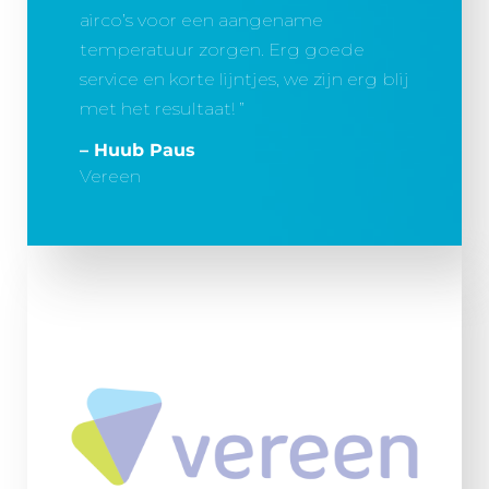
airco’s voor een aangename
temperatuur zorgen. Erg goede
service en korte lijntjes, we zijn erg blij
met het resultaat!
– Huub Paus
Vereen