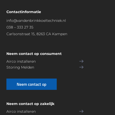
mi
hel
dd
der
Contactinformatie
els 
, 
info@vandenbrinkkoeltechniek.nl
ga
eer
an 
lijk 
038 – 333 27 35
we 
en 
Carlsonstraat 15, 8263 CA Kampen
op 
voll
zoe
edi
k 
g 
Neem contact op consument
na
vol
Airco installeren
ar 
ge
Storing Melden
ee
ns 
n 
afs
inst
pra
Neem contact op
alla
ak. 
teu
Da
r 
arn
Neem contact op zakelijk
die 
aas
Airco installeren
die 
t 