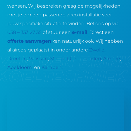
80 
de 
gev
ste 
wensen. Wij bespreken graag de mogelijkheden
is, 
airc
olg
con
te 
o 
d. 
tac
met je om een passende airco installatie voor
hor
voo
Sn
t 
jouw specifieke situatie te vinden. Bel ons op via
en 
rtd
elle 
voo
038 – 333 27 35
of stuur een
e-mail
. Direct een
dat 
ure
pla
r 
offerte aanvragen
kan natuurlijk ook. Wij hebben
hij 
nd 
atsi
het 
eer
uitl
ng. 
ma
al airco’s geplaatst in onder andere
Zwolle
,
st 
eg 
All
ke
Dronten
,
Vaassen
,
Meppel
,
Genemuiden
,
Almere
,
zelf 
en 
es 
n 
Apeldoorn
en
Kampen.
de 
ma
in 
van 
ele
akt
ove
ee
ktr
en 
rle
n 
a 
mi
g. 
vrij
mo
ni
Per
blij
est 
ma
fec
ven
reg
al 
t 
de 
ele
ro
afg
afs
n 
m
ew
pra