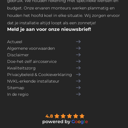
er 
o 
jk 
gebruik. We houden rekening met specifieke wensen en
op 
en 
wa
budget. Onze ervaren monteurs werken planmatig en
de 
afst
t er 
houden het hoofd koel in elke situatie. Wij zorgen ervoor
we
an
gin
dat je installatie altijd loopt als een zonnetje!
bsit
dsb
g 
Meld je aan voor onze nieuwsbrief!
e 
edi
ge
ee
eni
be
Actueel
n 
ng 
ure
Algemene voorwaarden
Disclaimer
tot
ge
n.
Doe-het-zelf aircoservice
aal
gev
Kwaliteitszorg
opl
en.
Oo
Privacybeleid & Cookieverklaring
ossi
Ec
k 
NVKL-erkende installateur
ng 
hte 
de 
Sitemap
wo
aa
prij
In de regio
rdt 
nra
soff
bel
der
ert
oof
.
e 
4.8
d. 
wa
powered by
G
o
o
g
l
e
In
s 