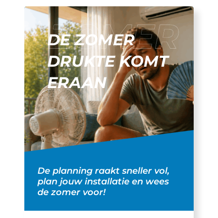
DE ZOMER
DRUKTE KOMT
ERAAN
De planning raakt sneller vol,
plan jouw installatie en wees
de zomer voor!