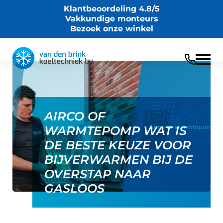
Klantbeoordeling 4.8/5
Vakkundige monteurs
Bezoek onze winkel
Terug
21/02/2026
AIRCO OF
WARMTEPOMP WAT IS
DE BESTE KEUZE VOOR
BIJVERWARMEN BIJ DE
OVERSTAP NAAR
GASLOOS