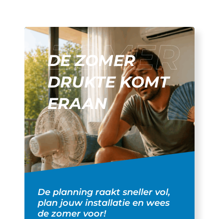
DE ZOMER
DRUKTE KOMT
ERAAN
De planning raakt sneller vol,
plan jouw installatie en wees
de zomer voor!