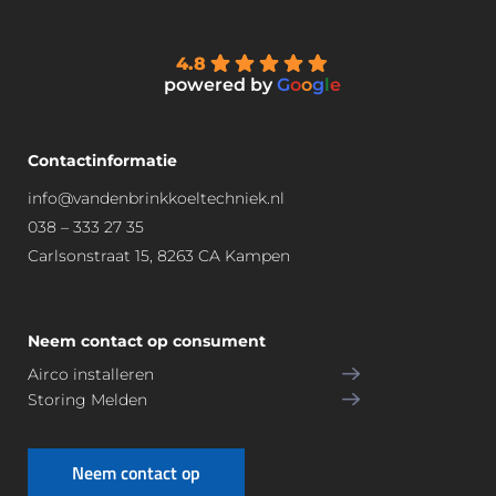
4.8
powered by
G
o
o
g
l
e
Contactinformatie
info@vandenbrinkkoeltechniek.nl
038 – 333 27 35
Carlsonstraat 15, 8263 CA Kampen
Neem contact op consument
Airco installeren
Storing Melden
Neem contact op