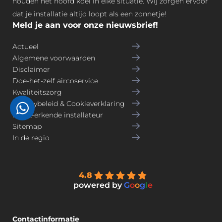
houden het hoofd koel in elke situatie. Wij zorgen ervoor
dat je installatie altijd loopt als een zonnetje!
Meld je aan voor onze nieuwsbrief!
Actueel
Algemene voorwaarden
Disclaimer
Doe-het-zelf aircoservice
Kwaliteitszorg
Privacybeleid & Cookieverklaring
NVKL-erkende installateur
Sitemap
In de regio
4.8
powered by
G
o
o
g
l
e
Contactinformatie